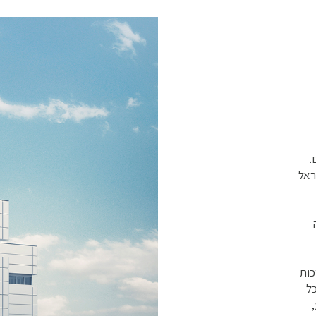
.
שראל
ה
כות
כל
,